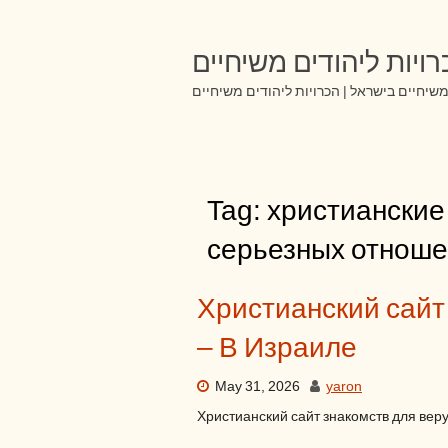
Skip
to
content
ויות ליהודים משיחיים
שיחיים בישראל | הכרויות ליהודים משיחיים
Tag:
христианские
серьезных отнош
Христианский сайт
– В Израиле
May 31, 2026
yaron
Христианский сайт знакомств для вер