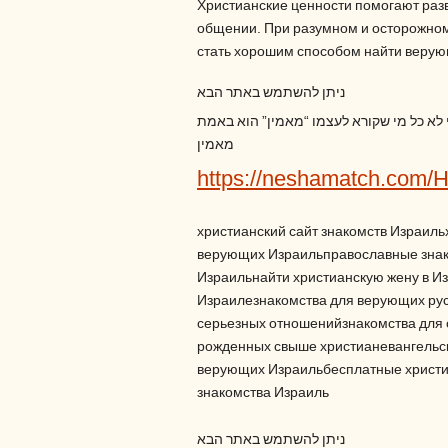
Христианские ценности помогают разв
общении. При разумном и осторожном
стать хорошим способом найти верую
ניתן להשתמש באתר הבא
י לא כל מי שקורא לעצמו “מאמין” הוא באמת
מאמין
https://neshamatch.com/
христианский сайт знакомств Израиль
верующих Израильправославные знак
Израильнайти христианскую жену в Из
Израилезнакомства для верующих рус
серьезных отношенийзнакомства для 
рожденных свыше христианевангельск
верующих Израильбесплатные христи
знакомства Израиль
ניתן להשתמש באתר הבא