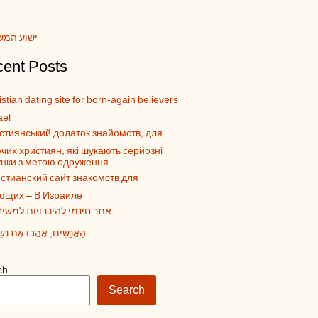
ישוע המש
ent Posts
stian dating site for born-again believers
ael
стиянський додаток знайомств, для
чих християн, які шукають серйозні
унки з метою одруження.
стианский сайт знакомств для
ющих – В Израиле
אתר חינמי להיכרויות למשיח
הָאֲנָשִׁים, אֶהֱבוּ אֶת נְשֵ
ch
Search