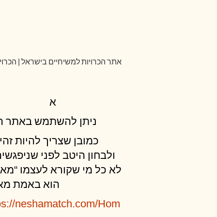
אתר הכרויות למשיחיים בישראל | הכרויו
א
ניתן להשתמש באתר ה
כמובן שצריך להיות זהי
ולבחון היטב לפני שניפגשים
לא כל מי שקורא לעצמו “מא”
הוא באמת מא
ps://neshamatch.com/Hom