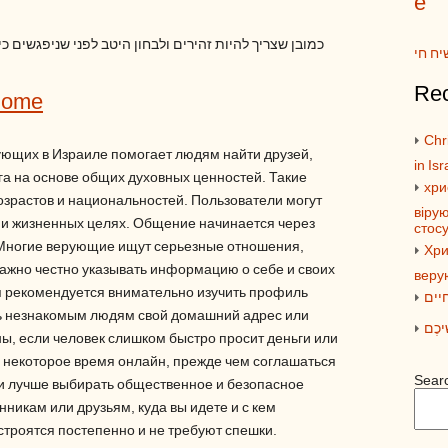
e
כמובן שצריך להיות זהירים ולבחון היטב לפני שניפגשים כ
יח חי
Rec
Home
Chri
ующих в Израиле помогает людям найти друзей,
in Isr
а на основе общих духовных ценностей. Такие
хри
зрастов и национальностей. Пользователи могут
вірую
х и жизненных целях. Общение начинается через
стос
 Многие верующие ищут серьезные отношения,
Хри
ажно честно указывать информацию о себе и своих
веру
 рекомендуется внимательно изучить профиль
יים
ть незнакомым людям свой домашний адрес или
ׁיכֶם
ы, если человек слишком быстро просит деньги или
некоторое время онлайн, прежде чем соглашаться
Sear
чи лучше выбирать общественное и безопасное
никам или друзьям, куда вы идете и с кем
троятся постепенно и не требуют спешки.