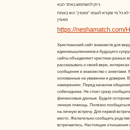
ניתן להשתמש באתר הבא
י לא כל מי שקורא לעצמו “מאמין” הוא באמת
מאמין
https://neshamatch.com/
Христианский сайт знакомств для вер
единомышленников и будущего супруг
сайты объединяют христиан разных во
рассказывать о своей вере, интереса
сообщения и знакомство с анкетами.
основанные на уважении и доверии. В
намерениях. Перед началом общения
собеседника. Не стоит сразу сообща
финансовые данные. Будьте осторожн
личную помощь. Полезно пообщаться 
на личную встречу. Для первой встре
место. Желательно сообщить родствен
встречаетесь. Настоящие отношения с