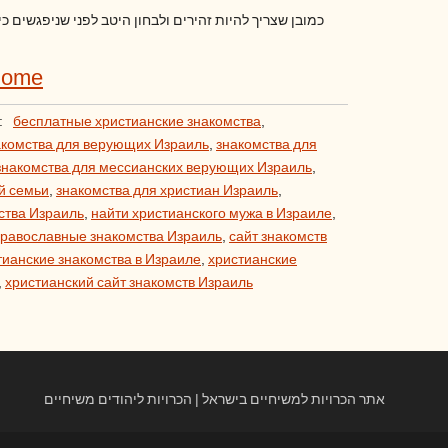
כמובן שצריך להיות זהירים ולבחון היטב לפני שניפגשים כ
Home
:
бесплатные христианские знакомства
,
акомства для верующих Израиль
,
знакомства для
знакомства для мессианских верующих Израиль
,
й семьи
,
знакомства для христиан Израиль
,
ства Израиль
,
найти христианского мужа в Израиле
,
равославные знакомства Израиль
,
сайт знакомств
тианские знакомства в Израиле
,
христианские
,
христианский сайт знакомств Израиль
אתר הכרויות למשיחיים בישראל | הכרויות ליהודים משיחיים