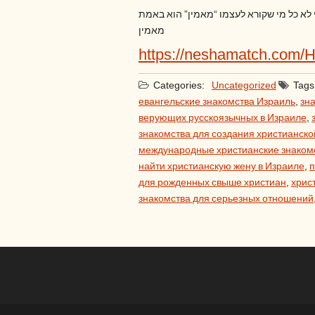
י לא כל מי שקורא לעצמו “מאמין” הוא באמת
מאמין
https://neshamatch.com/
Categories:
Uncategorized
Tags
евангельские знакомства Израиль
,
зн
верующих русскоязычных в Израиле
,
знакомства для создания христианско
международные христианские знаком
найти христианскую жену в Израиле
,
п
для рожденных свыше христиан
,
хрис
знакомства для серьезных отношений