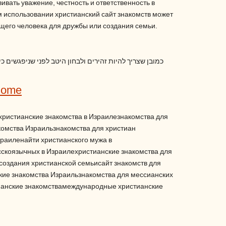
ивать уважение, честность и ответственность в
 использовании христианский сайт знакомств может
щего человека для дружбы или создания семьи.
כמובן שצריך להיות זהירים ולבחון היטב לפני שניפגשים כ
Home
христианские знакомства в Израилезнакомства для
омства Израильзнакомства для христиан
раиленайти христианского мужа в
скоязычных в Израилехристианские знакомства для
создания христианской семьисайт знакомств для
ие знакомства Израильзнакомства для мессианских
анские знакомствамеждународные христианские