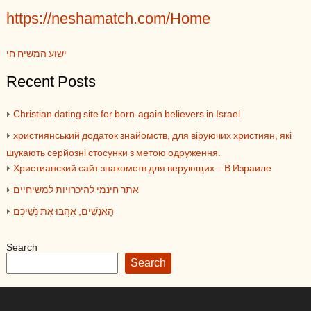
https://neshamatch.com/Home
ישוע המשיח חי
Recent Posts
Christian dating site for born-again believers in Israel
християнський додаток знайомств, для віруючих християн, які
шукають серйозні стосунки з метою одруження.
Христианский сайт знакомств для верующих – В Израиле
אתר חינמי להיכרויות למשיחיים
הָאֲנָשִׁים, אֶהֱבוּ אֶת נְשֵׁיכֶם
Search
Search