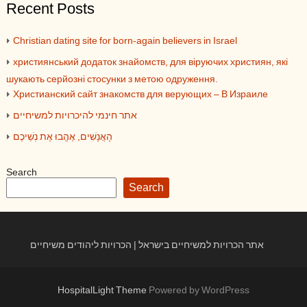
Recent Posts
Christian dating site for born-again believers in Israel
християнський додаток знайомств, для віруючих християн, які
шукають серйозні стосунки з метою одруження.
Христианский сайт знакомств для верующих – В Израиле
אתר חינמי להיכרויות למשיחיים
הָאֲנָשִׁים, אֶהֱבוּ אֶת נְשֵׁיכֶם
Search
Search
אתר הכרויות למשיחיים בישראל | הכרויות ליהודים משיחיים
HospitalLight Theme
Powered by WordPress