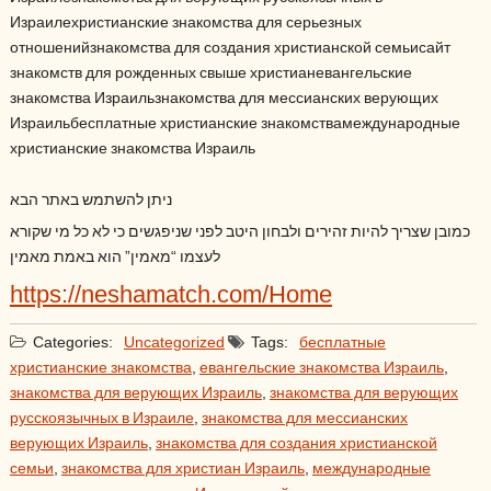
Израилехристианские знакомства для серьезных
отношенийзнакомства для создания христианской семьисайт
знакомств для рожденных свыше христианевангельские
знакомства Израильзнакомства для мессианских верующих
Израильбесплатные христианские знакомствамеждународные
христианские знакомства Израиль
ניתן להשתמש באתר הבא
כמובן שצריך להיות זהירים ולבחון היטב לפני שניפגשים כי לא כל מי שקורא
לעצמו “מאמין” הוא באמת מאמין
https://neshamatch.com/Home
Categories:
Uncategorized
Tags:
бесплатные
христианские знакомства
,
евангельские знакомства Израиль
,
знакомства для верующих Израиль
,
знакомства для верующих
русскоязычных в Израиле
,
знакомства для мессианских
верующих Израиль
,
знакомства для создания христианской
семьи
,
знакомства для христиан Израиль
,
международные