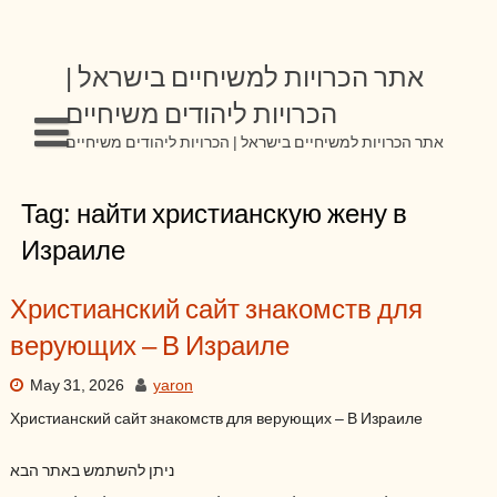
Skip
to
content
אתר הכרויות למשיחיים בישראל |
הכרויות ליהודים משיחיים
אתר הכרויות למשיחיים בישראל | הכרויות ליהודים משיחיים
Tag:
найти христианскую жену в
Израиле
Христианский сайт знакомств для
верующих – В Израиле
May 31, 2026
yaron
Христианский сайт знакомств для верующих – В Израиле
ניתן להשתמש באתר הבא