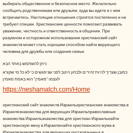
выбирать общественное и безопасное место. Желательно
сообщить родственникам или друзьям, куда вы идете и с кем
встречаетесь. Настоящие отношения строятся постепенно и не
требуют спешки. Христианские ценности помогают развивать
уважение, честность и ответственность в общении. При
разумном и осторожном использовании христианский сайт
знакомств может стать хорошим способом найти верующего
человека для дружбы или создания семьи.
ניתן להשתמש באתר הבא
כמובן שצריך להיות זהירים ולבחון היטב לפני שניפגשים כי לא כל מי שקורא
לעצמו “מאמין” הוא באמת מאמין
https://neshamatch.com/Home
христианский сайт знакомств Израильхристианские знакомства в
Израилезнакомства для верующих Израильправославные
знакомства Израильзнакомства для христиан Израильнайти
христианскую жену в Израиленайти христианского мужа в
Израилезнакомства для верующих русскоязычных в