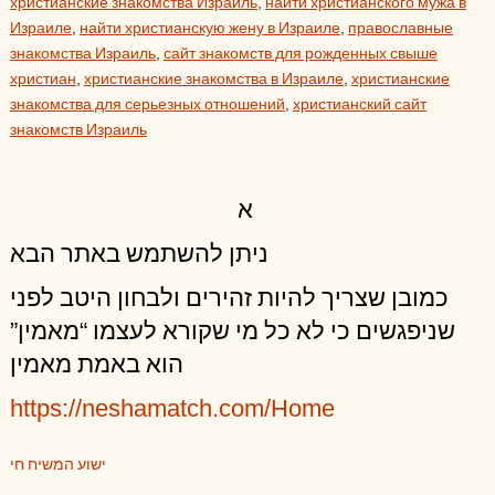
христианские знакомства Израиль
,
найти христианского мужа в
Израиле
,
найти христианскую жену в Израиле
,
православные
знакомства Израиль
,
сайт знакомств для рожденных свыше
христиан
,
христианские знакомства в Израиле
,
христианские
знакомства для серьезных отношений
,
христианский сайт
знакомств Израиль
א
ניתן להשתמש באתר הבא
כמובן שצריך להיות זהירים ולבחון היטב לפני
שניפגשים כי לא כל מי שקורא לעצמו “מאמין”
הוא באמת מאמין
https://neshamatch.com/Home
ישוע המשיח חי