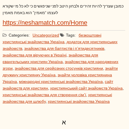
כמובן שצריך להיות זהירים ולבחון היטב לפני שניפגשים כי לא כל מי שקורא
לעצמו “מאמין” הוא באמת מאמין
https://neshamatch.com/Home
Categories:
Uncategorized
Tags:
безкоштовні
християнські знайомства Україна
,
додаток для християнських
знайомств
,
знайомства для баптистів і п’ятидесятників
,
знайомства для віруючих в Україні
,
знайомства для
євангельських християн Україна
,
знайомства для народжених
згори
,
знайомства для серйозних стосунків християни
,
знайти
дружину християнку Україна
,
знайти чоловіка християнина
Україна
,
міжнародні християнські знайомства Україна
,
сайт
знайомств для християн
,
християнський сайт знайомств Україна
,
християнські знайомства для створення сім’ї
,
християнські
знайомства для шлюбу
,
християнські знайомства Україна
א