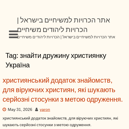
Skip
to
content
אתר הכרויות למשיחיים בישראל |
הכרויות ליהודים משיחיים
אתר הכרויות למשיחיים בישראל | הכרויות ליהודים משיחיים
Tag:
знайти дружину християнку
Україна
християнський додаток знайомств,
для віруючих християн, які шукають
серйозні стосунки з метою одруження.
May 31, 2026
yaron
християнський додаток знайомств, для віруючих християн, які
шукають серйозні стосунки з метою одруження.