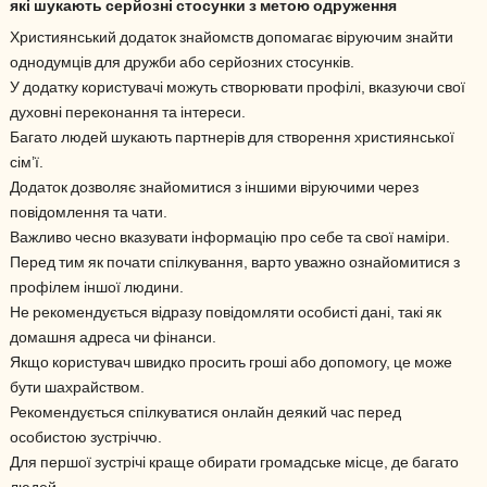
які шукають серйозні стосунки з метою одруження
Християнський додаток знайомств допомагає віруючим знайти
однодумців для дружби або серйозних стосунків.
У додатку користувачі можуть створювати профілі, вказуючи свої
духовні переконання та інтереси.
Багато людей шукають партнерів для створення християнської
сім’ї.
Додаток дозволяє знайомитися з іншими віруючими через
повідомлення та чати.
Важливо чесно вказувати інформацію про себе та свої наміри.
Перед тим як почати спілкування, варто уважно ознайомитися з
профілем іншої людини.
Не рекомендується відразу повідомляти особисті дані, такі як
домашня адреса чи фінанси.
Якщо користувач швидко просить гроші або допомогу, це може
бути шахрайством.
Рекомендується спілкуватися онлайн деякий час перед
особистою зустріччю.
Для першої зустрічі краще обирати громадське місце, де багато