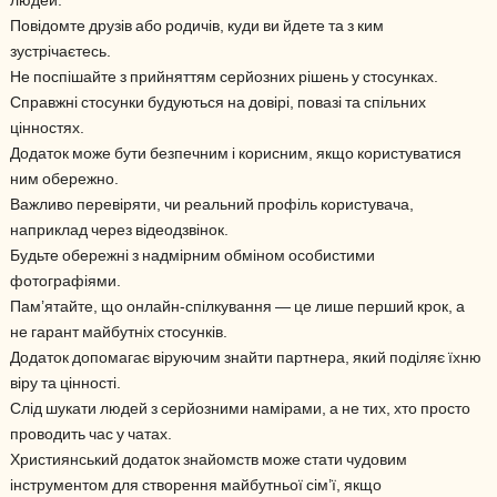
людей.
Повідомте друзів або родичів, куди ви йдете та з ким
зустрічаєтесь.
Не поспішайте з прийняттям серйозних рішень у стосунках.
Справжні стосунки будуються на довірі, повазі та спільних
цінностях.
Додаток може бути безпечним і корисним, якщо користуватися
ним обережно.
Важливо перевіряти, чи реальний профіль користувача,
наприклад через відеодзвінок.
Будьте обережні з надмірним обміном особистими
фотографіями.
Пам’ятайте, що онлайн-спілкування — це лише перший крок, а
не гарант майбутніх стосунків.
Додаток допомагає віруючим знайти партнера, який поділяє їхню
віру та цінності.
Слід шукати людей з серйозними намірами, а не тих, хто просто
проводить час у чатах.
Християнський додаток знайомств може стати чудовим
інструментом для створення майбутньої сім’ї, якщо