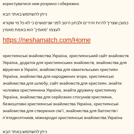
користуватися ним розумно і обережно.
ניתן להשתמש באתר הבא
כמובן שצריך להיות זהירים ולבחון היטב לפני שניפגשים כי לא כל מי שקורא
לעצמו “מאמין” הוא באמת מאמין
https://neshamatch.com/Home
християнські знайомства Україна, християнський сайт знайомств
Україна, додаток для християнських знайомств, знайомства для
віруючих в Україні, знайомства для євангельських християн
Україна, знайомства для народжених згори, християнські
знайомства для шлюбу, сайт знайомств для християн, знайти
чоловіка християнина Україна, знайти дружину християнку
Україна, знайомства для серйозних стосунків християни,
безкоштовні християнські знайомства Україна, християнські
знайомства для створення сім’ї, знайомства для баптистів і
п’ятидесятників, міжнародні християнські знайомства Україна
ניתן להשתמש באתר הבא