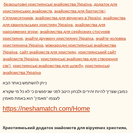
безкоштовні християнські знайомства Україна
,
додаток для
християнських знайомств
,
знайомства для баптистів і
п’ятидесятників
,
знайомства для віруючих в Україні
,
знайомства
для євангельських християн Україна
,
знайомства для
народжених згори
,
знайомства для серйозних стосунків
християни
,
знайти дружину християнку Україна
,
знайти чоловіка
християнина Україна
,
міжнародні християнські знайомства
Україна
,
сайт знайомств для християн
,
християнський сайт
знайомств Україна
,
християнські знайомства для створення
сім’ї
,
християнські знайомства для шлюбу
,
християнські
знайомства Україна
ניתן להשתמש באתר הבא
כמובן שצריך להיות זהירים ולבחון היטב לפני שניפגשים כי לא כל מי שקורא
לעצמו “מאמין” הוא באמת מאמין
https://neshamatch.com/Home
Християнський додаток знайомств для віруючих християн,