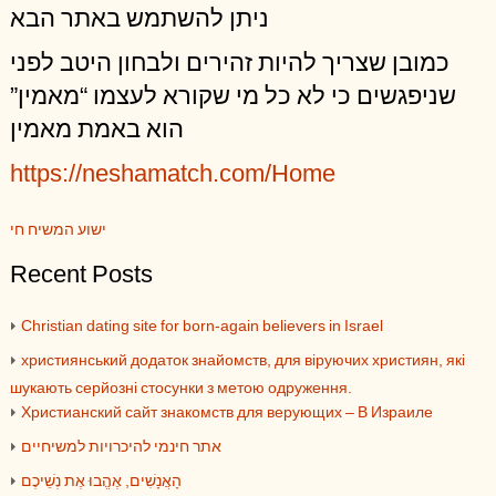
ניתן להשתמש באתר הבא
כמובן שצריך להיות זהירים ולבחון היטב לפני
שניפגשים כי לא כל מי שקורא לעצמו “מאמין”
הוא באמת מאמין
https://neshamatch.com/Home
ישוע המשיח חי
Recent Posts
Christian dating site for born-again believers in Israel
християнський додаток знайомств, для віруючих християн, які
шукають серйозні стосунки з метою одруження.
Христианский сайт знакомств для верующих – В Израиле
אתר חינמי להיכרויות למשיחיים
הָאֲנָשִׁים, אֶהֱבוּ אֶת נְשֵׁיכֶם