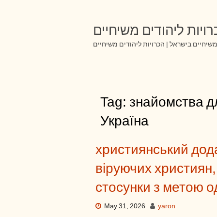
Skip
to
content
ויות ליהודים משיחיים
שיחיים בישראל | הכרויות ליהודים משיחיים
Tag:
знайомства д
Україна
християнський дод
віруючих християн,
стосунки з метою 
May 31, 2026
yaron