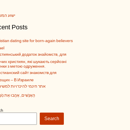
ישוע המש
ent Posts
stian dating site for born-again believers
ael
стиянський додаток знайомств, для
чих християн, які шукають серйозні
унки з метою одруження.
стианский сайт знакомств для
ющих – В Израиле
אתר חינמי להיכרויות למשיח
הָאֲנָשִׁים, אֶהֱבוּ אֶת נְשֵ
ch
Search