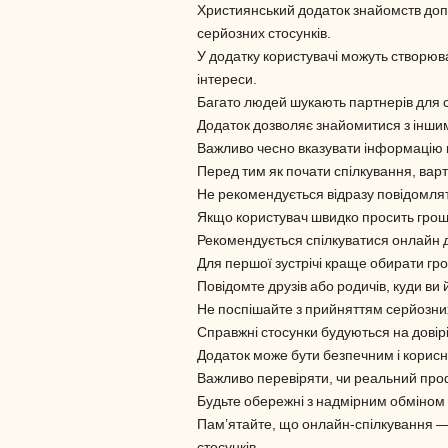
Християнський додаток знайомств доп
серйозних стосунків.
У додатку користувачі можуть створюва
інтереси.
Багато людей шукають партнерів для с
Додаток дозволяє знайомитися з інши
Важливо чесно вказувати інформацію п
Перед тим як почати спілкування, вар
Не рекомендується відразу повідомляти
Якщо користувач швидко просить грош
Рекомендується спілкуватися онлайн 
Для першої зустрічі краще обирати гр
Повідомте друзів або родичів, куди ви й
Не поспішайте з прийняттям серйозних
Справжні стосунки будуються на довірі,
Додаток може бути безпечним і корис
Важливо перевіряти, чи реальний проф
Будьте обережні з надмірним обміно
Пам’ятайте, що онлайн-спілкування — 