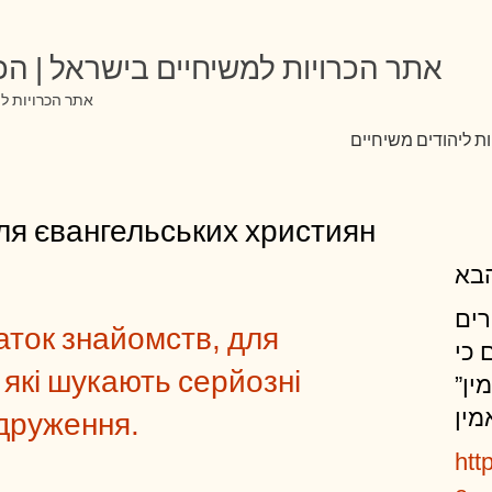
אתר הכרויות למשיחיים בישראל | הכר
אתר הכרויות למ
ת ליהודים משיחיים
ля євангельських християн
בא
רים
аток знайомств, для
 כי
 які шукають серйозні
מין
מין
одруження.
htt