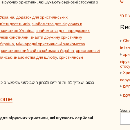
e
віруючих християн, які шукають серйозні стосунки з
יח חי
 Україна
,
додаток для християнських
 п’ятидесятників
,
знайомства для віруючих в
Rec
 християн Україна
,
знайомства для народжених
унків християни
,
знайти дружину християнку
Chri
Україна
,
міжнародні християнські знайомства
in Isr
,
християнський сайт знайомств Україна
,
християнські
хри
иянські знайомства для шлюбу
,
християнські
вірую
стос
Хри
веру
כמובן שצריך להיות זהירים ולבחון היטב לפני שניפגשים כ
יים
ׁיכֶם
Home
Sear
для віруючих християн, які шукають серйозні