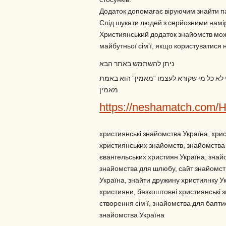
стосунків.
Додаток допомагає віруючим знайти пар
Слід шукати людей з серйозними наміра
Християнський додаток знайомств мож
майбутньої сім’ї, якщо користуватися 
ניתן להשתמש באתר הבא
י לא כל מי שקורא לעצמו “מאמין” הוא באמת
מאמין
https://neshamatch.com/
християнські знайомства Україна, хри
християнських знайомств, знайомства 
євангельських християн Україна, знай
знайомства для шлюбу, сайт знайомств
Україна, знайти дружину християнку У
християни, безкоштовні християнські 
створення сім’ї, знайомства для баптис
знайомства Україна