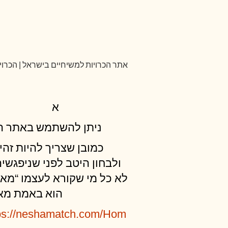
אתר הכרויות למשיחיים בישראל | הכרויו
א
ניתן להשתמש באתר ה
כמובן שצריך להיות זהי
ולבחון היטב לפני שניפגשים
לא כל מי שקורא לעצמו “מא”
הוא באמת מא
ps://neshamatch.com/Hom