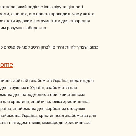
тнера, який поділяє їхню віру та цінності.
ми, а не тих, хто просто проводить час у чатах.
е стати чудовим інструментом для створення
ним розумно і обережно.
כמובן שצריך להיות זהירים ולבחון היטב לפני שניפגשים כ
Home
стиянський сайт знайомств Україна, додаток для
для віруючих в Україні, знайомства для
омства для народжених згори, християнські
 для християн, знайти чоловіка християнина
країна, знайомства для серйозних стосунків
знайомства Україна, християнські знайомства для
тів і п’ятидесятників, міжнародні християнські