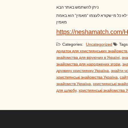
ניתן להשתמש באתר הבא
י לא כל מי שקורא לעצמו “מאמין” הוא באמת
מאמין
https://neshamatch.com/
Categories:
Uncategorized
Tags
додаток для християнських знайомств
знайомства для віруючих в Україні
,
зна
знайомства для народжених згори
,
зн
дружину християнку Україна
,
знайти ч
християнські знайомства Україна
,
сайт
знайомств Україна
,
християнські знайо
для шлюбу
,
християнські знайомства 