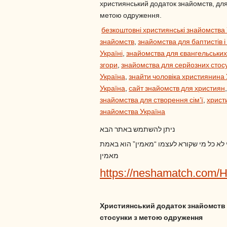
християнський додаток знайомств, для 
метою одруження.
безкоштовні християнські знайомства
знайомств
,
знайомства для баптистів і
Україні
,
знайомства для євангельських
згори
,
знайомства для серйозних стос
Україна
,
знайти чоловіка християнина 
Україна
,
сайт знайомств для християн
знайомства для створення сім’ї
,
христ
знайомства Україна
ניתן להשתמש באתר הבא
י לא כל מי שקורא לעצמו “מאמין” הוא באמת
מאמין
https://neshamatch.com/
Християнський додаток знайомств 
стосунки з метою одруження