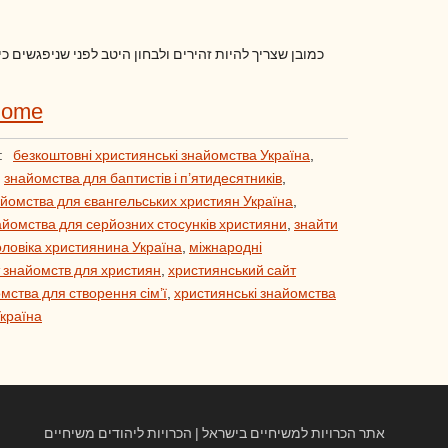
כמובן שצריך להיות זהירים ולבחון היטב לפני שניפגשים כ
Home
:
безкоштовні християнські знайомства Україна
,
,
знайомства для баптистів і п’ятидесятників
,
йомства для євангельських християн Україна
,
айомства для серйозних стосунків християни
,
знайти
оловіка християнина Україна
,
міжнародні
 знайомств для християн
,
християнський сайт
мства для створення сім’ї
,
християнські знайомства
Україна
אתר הכרויות למשיחיים בישראל | הכרויות ליהודים משיחיים