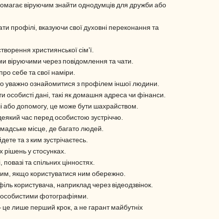
омагає віруючим знайти однодумців для дружби або
ти профілі, вказуючи свої духовні переконання та
творення християнської сім’ї.
ми віруючими через повідомлення та чати.
ро себе та свої наміри.
то уважно ознайомитися з профілем іншої людини.
 особисті дані, такі як домашня адреса чи фінанси.
і або допомогу, це може бути шахрайством.
деякий час перед особистою зустріччю.
омадське місце, де багато людей.
дете та з ким зустрічаєтесь.
 рішень у стосунках.
 повазі та спільних цінностях.
ним, якщо користуватися ним обережно.
іль користувача, наприклад через відеодзвінок.
м особистими фотографіями.
це лише перший крок, а не гарант майбутніх