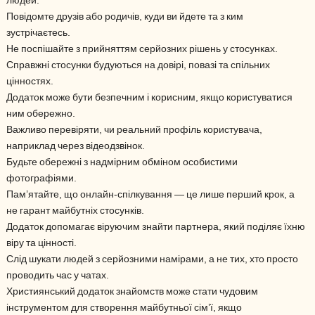
людей.
Повідомте друзів або родичів, куди ви йдете та з ким
зустрічаєтесь.
Не поспішайте з прийняттям серйозних рішень у стосунках.
Справжні стосунки будуються на довірі, повазі та спільних
цінностях.
Додаток може бути безпечним і корисним, якщо користуватися
ним обережно.
Важливо перевіряти, чи реальний профіль користувача,
наприклад через відеодзвінок.
Будьте обережні з надмірним обміном особистими
фотографіями.
Пам’ятайте, що онлайн-спілкування — це лише перший крок, а
не гарант майбутніх стосунків.
Додаток допомагає віруючим знайти партнера, який поділяє їхню
віру та цінності.
Слід шукати людей з серйозними намірами, а не тих, хто просто
проводить час у чатах.
Християнський додаток знайомств може стати чудовим
інструментом для створення майбутньої сім’ї, якщо