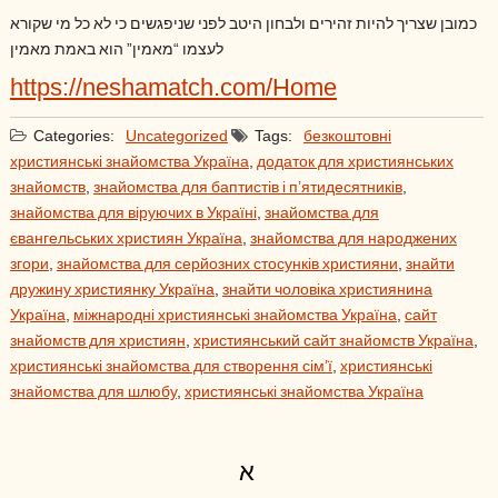
כמובן שצריך להיות זהירים ולבחון היטב לפני שניפגשים כי לא כל מי שקורא
לעצמו “מאמין” הוא באמת מאמין
https://neshamatch.com/Home
Categories:
Uncategorized
Tags:
безкоштовні
християнські знайомства Україна
,
додаток для християнських
знайомств
,
знайомства для баптистів і п’ятидесятників
,
знайомства для віруючих в Україні
,
знайомства для
євангельських християн Україна
,
знайомства для народжених
згори
,
знайомства для серйозних стосунків християни
,
знайти
дружину християнку Україна
,
знайти чоловіка християнина
Україна
,
міжнародні християнські знайомства Україна
,
сайт
знайомств для християн
,
християнський сайт знайомств Україна
,
християнські знайомства для створення сім’ї
,
християнські
знайомства для шлюбу
,
християнські знайомства Україна
א