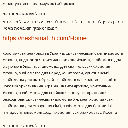
користуватися ним розумно і обережно.
ניתן להשתמש באתר הבא
כמובן שצריך להיות זהירים ולבחון היטב לפני שניפגשים כי לא כל מי שקורא
לעצמו “מאמין” הוא באמת מאמין
https://neshamatch.com/Home
християнські знайомства Україна, християнський сайт знайомств
Україна, додаток для християнських знайомств, знайомства для
віруючих в Україні, знайомства для євангельських християн
Україна, знайомства для народжених згори, християнські
знайомства для шлюбу, сайт знайомств для християн, знайти
чоловіка християнина Україна, знайти дружину християнку
Україна, знайомства для серйозних стосунків християни,
безкоштовні християнські знайомства Україна, християнські
знайомства для створення сім’ї, знайомства для баптистів і
п’ятидесятників, міжнародні християнські знайомства Україна
ניתן להשתמש באתר הבא