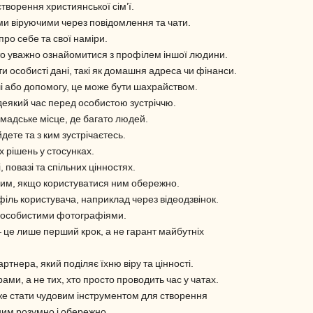
творення християнської сім’ї.
ми віруючими через повідомлення та чати.
ро себе та свої наміри.
то уважно ознайомитися з профілем іншої людини.
 особисті дані, такі як домашня адреса чи фінанси.
і або допомогу, це може бути шахрайством.
деякий час перед особистою зустріччю.
омадське місце, де багато людей.
дете та з ким зустрічаєтесь.
 рішень у стосунках.
 повазі та спільних цінностях.
ним, якщо користуватися ним обережно.
іль користувача, наприклад через відеодзвінок.
м особистими фотографіями.
це лише перший крок, а не гарант майбутніх
тнера, який поділяє їхню віру та цінності.
ми, а не тих, хто просто проводить час у чатах.
е стати чудовим інструментом для створення
ним розумно і обережно.