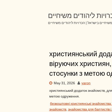
Skip
to
content
ויות ליהודים משיחיים
שיחיים בישראל | הכרויות ליהודים משיחיים
християнський дод
віруючих християн,
стосунки з метою 
May 31, 2026
yaron
християнський додаток знайомств, для 
метою одруження.
безкоштовні християнські знайомства
знайомств
,
знайомства для баптистів і