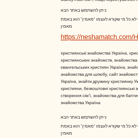
ניתן להשתמש באתר הבא
י לא כל מי שקורא לעצמו “מאמין” הוא באמת
מאמין
https://neshamatch.com/
християнські знайомства Україна, хри
християнських знайомств, знайомства 
євангельських християн Україна, знай
знайомства для шлюбу, сайт знайомств
Україна, знайти дружину християнку У
християни, безкоштовні християнські 
створення сім’ї, знайомства для баптис
знайомства Україна
ניתן להשתמש באתר הבא
י לא כל מי שקורא לעצמו “מאמין” הוא באמת
מאמין