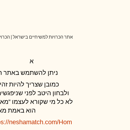
אתר הכרויות למשיחיים בישראל | הכרויו
א
ניתן להשתמש באתר ה
כמובן שצריך להיות זהי
ולבחון היטב לפני שניפגשים
לא כל מי שקורא לעצמו “מא”
הוא באמת מא
ps://neshamatch.com/Hom