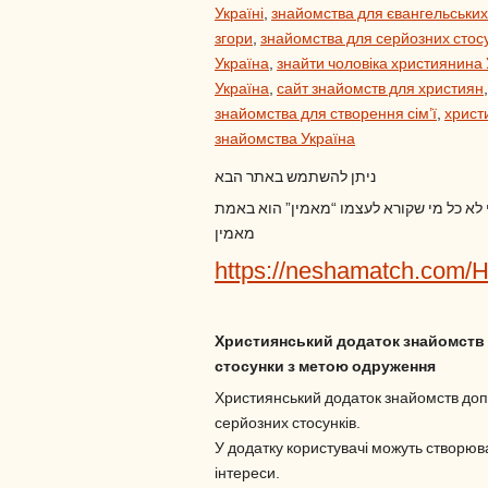
Україні
,
знайомства для євангельських
згори
,
знайомства для серйозних стос
Україна
,
знайти чоловіка християнина 
Україна
,
сайт знайомств для християн
знайомства для створення сім’ї
,
христ
знайомства Україна
ניתן להשתמש באתר הבא
י לא כל מי שקורא לעצמו “מאמין” הוא באמת
מאמין
https://neshamatch.com/
Християнський додаток знайомств 
стосунки з метою одруження
Християнський додаток знайомств доп
серйозних стосунків.
У додатку користувачі можуть створюва
інтереси.