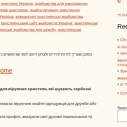
e
 християн Україна
,
знайомства для народжених
унків християни
,
знайти дружину християнку
יח חי
Україна
,
міжнародні християнські знайомства
,
християнський сайт знайомств Україна
,
християнські
Rec
иянські знайомства для шлюбу
,
християнські
Chri
in Isr
хри
כמובן שצריך להיות זהירים ולבחון היטב לפני שניפגשים כ
вірую
стос
Home
Хри
веру
יים
для віруючих християн, які шукають серйозні
ׁיכֶם
омагає віруючим знайти однодумців для дружби або
Sear
ти профілі, вказуючи свої духовні переконання та