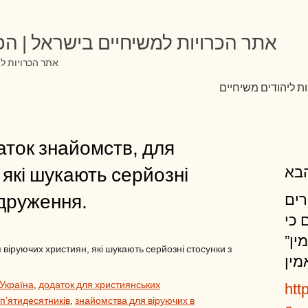
אתר הכרויות למשיחיים בישראל | הכר
אתר הכרויות למ
ת ליהודים משיחיים
аток знайомств, для
בא
 які шукають серйозні
одруження.
רים
 כי
מין
віруючих християн, які шукають серйозні стосунки з
מין
 Україна
,
додаток для християнських
htt
 п’ятидесятників
,
знайомства для віруючих в