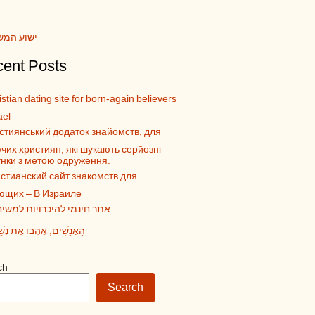
ישוע המש
ent Posts
stian dating site for born-again believers
ael
стиянський додаток знайомств, для
чих християн, які шукають серйозні
унки з метою одруження.
стианский сайт знакомств для
ющих – В Израиле
אתר חינמי להיכרויות למשיח
הָאֲנָשִׁים, אֶהֱבוּ אֶת נְשֵ
ch
Search