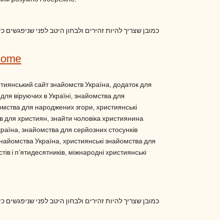
כמובן שצריך להיות זהירים ולבחון היטב לפני שניפגשים כ
Home
стиянський сайт знайомств Україна, додаток для
для віруючих в Україні, знайомства для
омства для народжених згори, християнські
 для християн, знайти чоловіка християнина
країна, знайомства для серйозних стосунків
знайомства Україна, християнські знайомства для
тів і п’ятидесятників, міжнародні християнські
כמובן שצריך להיות זהירים ולבחון היטב לפני שניפגשים כ