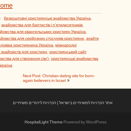
Home
:
безкоштовні християнські знайомства Україна
,
,
знайомства для баптистів і п’ятидесятників
,
йомства для євангельських християн Україна
,
айомства для серйозних стосунків християни
,
знайти
оловіка християнина Україна
,
міжнародні
 знайомств для християн
,
християнський сайт
мства для створення сім’ї
,
християнські знайомства
Україна
Next Post: Christian dating site for born-
again believers in Israel
אתר הכרויות למשיחיים בישראל | הכרויות ליהודים משיחיים
HospitalLight Theme
Powered by WordPress