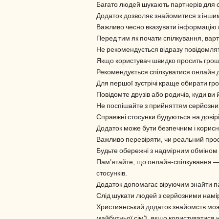
Багато людей шукають партнерів для с
Додаток дозволяє знайомитися з інши
Важливо чесно вказувати інформацію п
Перед тим як почати спілкування, вар
Не рекомендується відразу повідомляти
Якщо користувач швидко просить грош
Рекомендується спілкуватися онлайн 
Для першої зустрічі краще обирати гр
Повідомте друзів або родичів, куди ви й
Не поспішайте з прийняттям серйозних
Справжні стосунки будуються на довірі,
Додаток може бути безпечним і корис
Важливо перевіряти, чи реальний проф
Будьте обережні з надмірним обміно
Пам’ятайте, що онлайн-спілкування — 
стосунків.
Додаток допомагає віруючим знайти пар
Слід шукати людей з серйозними наміра
Християнський додаток знайомств мож
майбутньої сім’ї, якщо користуватися 