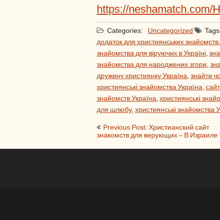
https://neshamatch.com/
Categories:
Uncategorized
Tags
додаток для християнських знайомств
знайомства для віруючих в Україні
,
зна
знайомства для народжених згори
,
зн
дружину християнку Україна
,
знайти ч
християнські знайомства Україна
,
сайт
знайомств Україна
,
християнські знайо
для шлюбу
,
християнські знайомства 
Post
Previous Post: Христианский сайт
знакомств для верующих – В Израиле
navigation