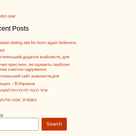
ישוע המש
ent Posts
stian dating site for born-again believers
ael
стиянський додаток знайомств, для
чих християн, які шукають серйозні
унки з метою одруження.
стианский сайт знакомств для
ющих – В Израиле
אתר חינמי להיכרויות למשיח
הָאֲנָשִׁים, אֶהֱבוּ אֶת נְשֵ
ch
Search