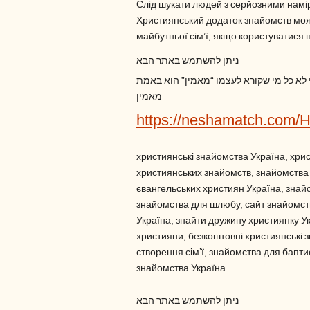
Слід шукати людей з серйозними наміра
Християнський додаток знайомств мож
майбутньої сім’ї, якщо користуватися 
ניתן להשתמש באתר הבא
י לא כל מי שקורא לעצמו “מאמין” הוא באמת
מאמין
https://neshamatch.com/
християнські знайомства Україна, хри
християнських знайомств, знайомства 
євангельських християн Україна, знай
знайомства для шлюбу, сайт знайомств
Україна, знайти дружину християнку У
християни, безкоштовні християнські 
створення сім’ї, знайомства для баптис
знайомства Україна
ניתן להשתמש באתר הבא