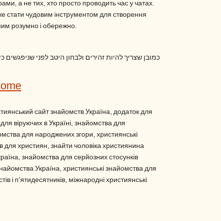
ми, а не тих, хто просто проводить час у чатах.
е стати чудовим інструментом для створення
ним розумно і обережно.
כמובן שצריך להיות זהירים ולבחון היטב לפני שניפגשים כ
Home
стиянський сайт знайомств Україна, додаток для
для віруючих в Україні, знайомства для
омства для народжених згори, християнські
 для християн, знайти чоловіка християнина
країна, знайомства для серйозних стосунків
знайомства Україна, християнські знайомства для
тів і п’ятидесятників, міжнародні християнські