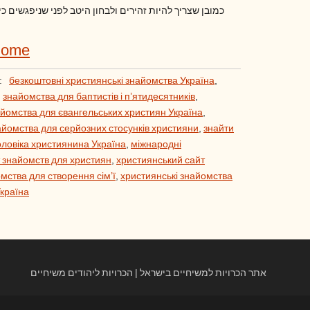
כמובן שצריך להיות זהירים ולבחון היטב לפני שניפגשים כ
Home
:
безкоштовні християнські знайомства Україна
,
,
знайомства для баптистів і п’ятидесятників
,
йомства для євангельських християн Україна
,
айомства для серйозних стосунків християни
,
знайти
оловіка християнина Україна
,
міжнародні
 знайомств для християн
,
християнський сайт
мства для створення сім’ї
,
християнські знайомства
Україна
אתר הכרויות למשיחיים בישראל | הכרויות ליהודים משיחיים