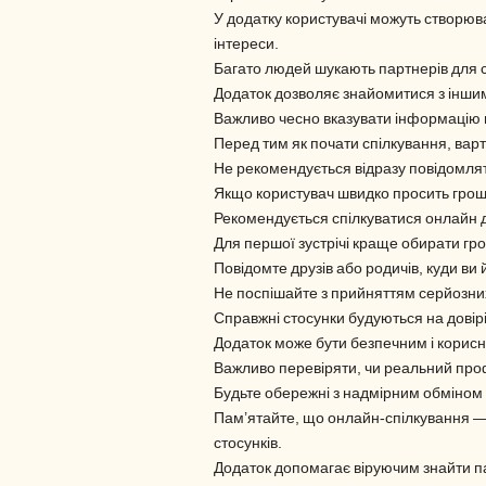
У додатку користувачі можуть створюва
інтереси.
Багато людей шукають партнерів для с
Додаток дозволяє знайомитися з інши
Важливо чесно вказувати інформацію п
Перед тим як почати спілкування, вар
Не рекомендується відразу повідомляти
Якщо користувач швидко просить грош
Рекомендується спілкуватися онлайн 
Для першої зустрічі краще обирати гр
Повідомте друзів або родичів, куди ви й
Не поспішайте з прийняттям серйозних
Справжні стосунки будуються на довірі,
Додаток може бути безпечним і корис
Важливо перевіряти, чи реальний проф
Будьте обережні з надмірним обміно
Пам’ятайте, що онлайн-спілкування — 
стосунків.
Додаток допомагає віруючим знайти пар