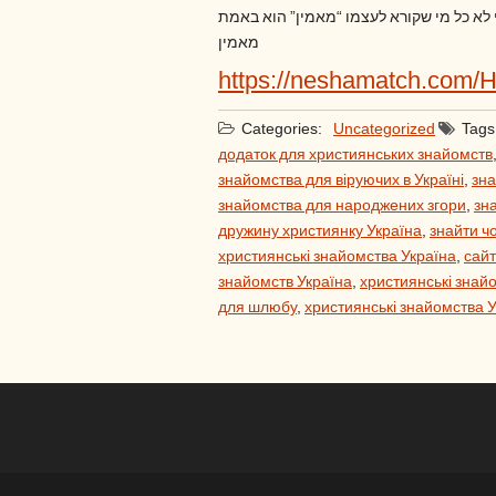
י לא כל מי שקורא לעצמו “מאמין” הוא באמת
מאמין
https://neshamatch.com/
Categories:
Uncategorized
Tags
додаток для християнських знайомств
знайомства для віруючих в Україні
,
зна
знайомства для народжених згори
,
зн
дружину християнку Україна
,
знайти ч
християнські знайомства Україна
,
сайт
знайомств Україна
,
християнські знайо
для шлюбу
,
християнські знайомства 