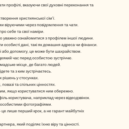
ти профілі, вказуючи свої духовні переконання та
творення християнської сім’ї.
ми віруючими через повідомлення та чати.
ро себе та свої наміри.
то уважно ознайомитися з профілем іншої людини.
 особисті дані, такі як домашня адреса чи фінанси.
і або допомогу, це може бути шахрайством.
деякий час перед особистою зустріччю.
омадське місце, де багато людей.
дете та з ким зустрічаєтесь.
 рішень у стосунках.
 повазі та спільних цінностях.
ним, якщо користуватися ним обережно.
іль користувача, наприклад через відеодзвінок.
м особистими фотографіями.
це лише перший крок, а не гарант майбутніх
тнера, який поділяє їхню віру та цінності.