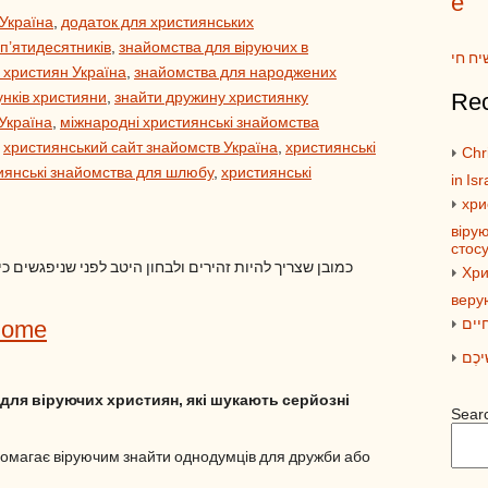
e
 Україна
,
додаток для християнських
 п’ятидесятників
,
знайомства для віруючих в
יח חי
 християн Україна
,
знайомства для народжених
унків християни
,
знайти дружину християнку
Rec
Україна
,
міжнародні християнські знайомства
,
християнський сайт знайомств Україна
,
християнські
Chri
иянські знайомства для шлюбу
,
християнські
in Isr
хри
вірую
стос
כמובן שצריך להיות זהירים ולבחון היטב לפני שניפגשים כ
Хри
веру
יים
Home
ׁיכֶם
для віруючих християн, які шукають серйозні
Sear
омагає віруючим знайти однодумців для дружби або