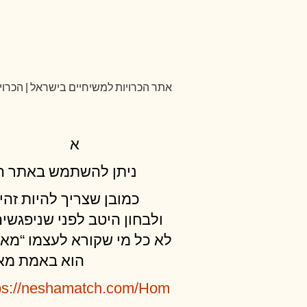
אתר הכרויות למשיחיים בישראל | הכרויו
א
ניתן להשתמש באתר ה
כמובן שצריך להיות זהי
ולבחון היטב לפני שניפגשים
לא כל מי שקורא לעצמו “מא”
הוא באמת מא
ps://neshamatch.com/Hom