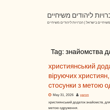
Skip
to
content
ויות ליהודים משיחיים
שיחיים בישראל | הכרויות ליהודים משיחיים
Tag:
знайомства дл
християнський дод
віруючих християн,
стосунки з метою 
May 31, 2026
yaron
християнський додаток знайомств, для 
метою одруження.