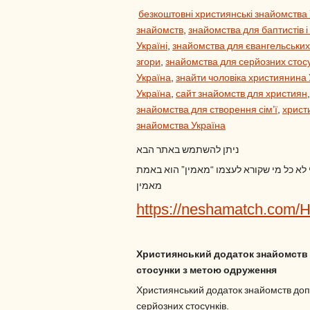
безкоштовні християнські знайомства
знайомств
,
знайомства для баптистів і
Україні
,
знайомства для євангельських
згори
,
знайомства для серйозних стос
Україна
,
знайти чоловіка християнина 
Україна
,
сайт знайомств для християн
знайомства для створення сім’ї
,
христ
знайомства Україна
ניתן להשתמש באתר הבא
י לא כל מי שקורא לעצמו “מאמין” הוא באמת
מאמין
https://neshamatch.com/
Християнський додаток знайомств 
стосунки з метою одруження
Християнський додаток знайомств доп
серйозних стосунків.