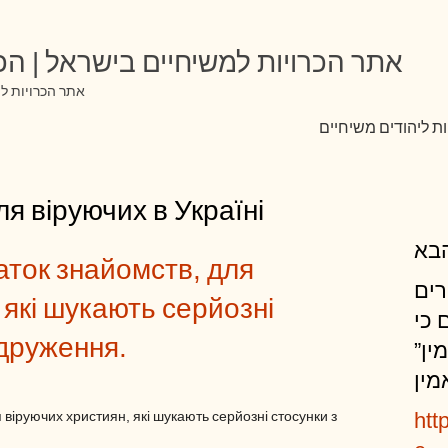
אתר הכרויות למשיחיים בישראל | הכר
אתר הכרויות למ
ת ליהודים משיחיים
я віруючих в Україні
בא
аток знайомств, для
רים
 які шукають серйозні
 כי
одруження.
מין
מין
віруючих християн, які шукають серйозні стосунки з
htt